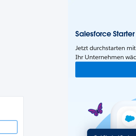
esforce-
meldung